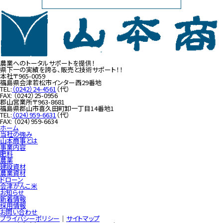
農業へのトータルサポートを提供！
県下一の実績を誇る、販売と技術サポート！！
本社
〒965-0059
福島県会津若松市インター西29番地
TEL:
（0242）24-4561
（代）
FAX: （0242）25-0956
郡山営業所
〒963-8681
福島県郡山市喜久田町卸一丁目14番地1
TEL:
（024）959-6631
（代）
FAX: （024）959-6634
ホーム
当社の強み
山本商事とは
事業内容
肥料
農薬
建設資材
農業資材
ドローン
会津がんこ米
お知らせ
新着情報
採用情報
お問い合わせ
プライバシーポリシー
｜
サイトマップ