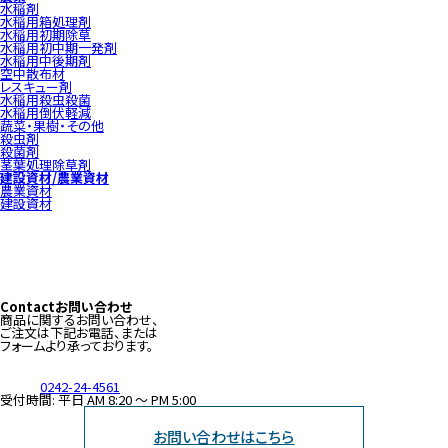
水稲剤
水稲用箱処理剤
水稲用初期除草
水稲用初中期一発剤
水稲用中後期剤
空中散布材
レスキュー剤
水稲用殺虫殺菌
水稲用倒伏軽減
蔬菜・果樹・その他
殺虫剤
殺菌剤
茎葉処理除草剤
建設資材/農業資材
農業資材
建設資材
Contact
お問い合わせ
商品に関するお問い合わせ、
ご注文は下記お電話、または
フォームより承っております。
0242-24-4561
受付時間: 平日 AM 8:20 〜 PM 5:00
お問い合わせはこちら